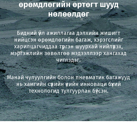
өрөмдлөгийн өртөгт шууд
нөлөөлдөг
Бидний үйл ажиллагаа дэлхийн жишигт
нийцсэн өрөмдлөгийн багаж, хэрэгслийг
харилцагчиддаа түргэн шуурхай нийлүүлэх,
мэргэжлийн зөвөлгөө мэдээллээр хангахад
чиглэдэг.
Манай чулуулгийн болон пневматик багажууд
нь хамгийн сүүлийн үеийн инноваци бүхий
технологид тулгуурлан бүтсэн.